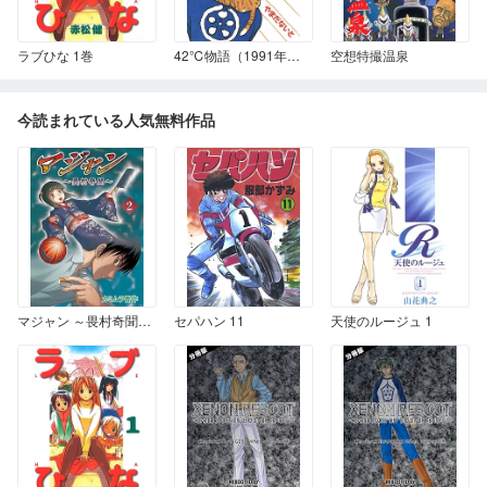
ラブひな 1巻
42℃物語（1991年版）
空想特撮温泉
今読まれている人気無料作品
マジャン ～畏村奇聞～ 2
セパハン 11
天使のルージュ 1