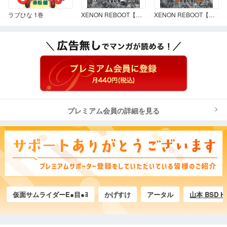
ラブひな 1巻
XENON REBOOT【分冊版】 Chapter1.STRANGERS When We Meet③
XENON REBOOT【分冊版】 Chapter1.STRANGERS When We Meet⑤
プレミアム会員の詳細を見る
仮面サムライダーE●目●ﾖ
かげすけ
アータル
山本 BSD Hacke