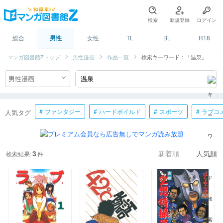
検索
新規登録
ログイン
総合
男性
女性
TL
BL
R18
マンガ図書館Zトップ
男性漫画
作品一覧
検索キーワード：「温泉」
ファンタジー
ハードボイルド
スポーツ
ラブコ
人気タグ
3
検索結果:
件
新着順
人気順