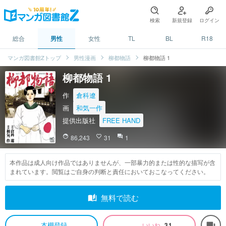
検索
新規登録
ログイン
総合
男性
女性
TL
BL
R18
マンガ図書館Zトップ
男性漫画
柳都物語
柳都物語 1
柳都物語 1
作
倉科遼
画
和気一作
提供出版社
FREE HAND
face
86,243
favorite_border
31
question_answer
1
本作品は成人向け作品ではありませんが、一部暴力的または性的な描写が含
まれています。閲覧はご自身の判断と責任においておこなってください。
auto_stories
無料で読む
本棚登録
いいね
31
forum