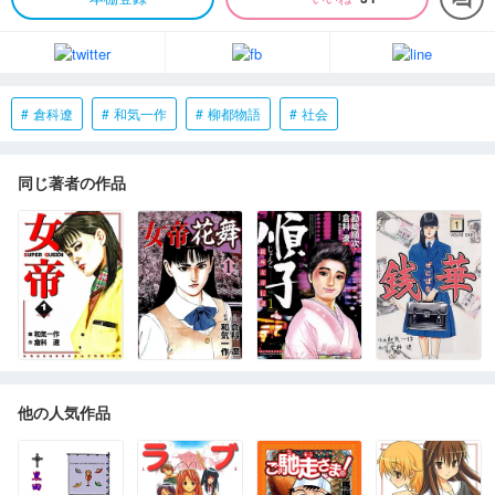
倉科遼
和気一作
柳都物語
社会
同じ著者の作品
他の人気作品