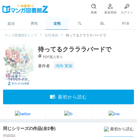
検索
新規登録
ログイン
総合
男性
女性
TL
BL
R18
マンガ図書館Zトップ
女性漫画
待ってるクラララバードで
待ってるクラララバードで
picture_as_pdf
PDF購入有り
著作者
河内 実加
auto_stories
最初から読む
同じシリーズの作品(全2巻)
最初から読む