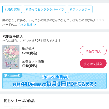
河内 実加
待ってるクラララバードで
ファンタジー
虹のむこうにある、いくつかの野原のなかのひとつ、ぽちこの住む島クラララ
バードの
…
もっと見る
keyboard_arrow_down
PDF版を購入
永久に所有、共有できるPDFを購入できます
単品価格
単品で購入
¥220(税込)
全巻セット価格
まとめて購入
¥440(税込)
同じシリーズの作品