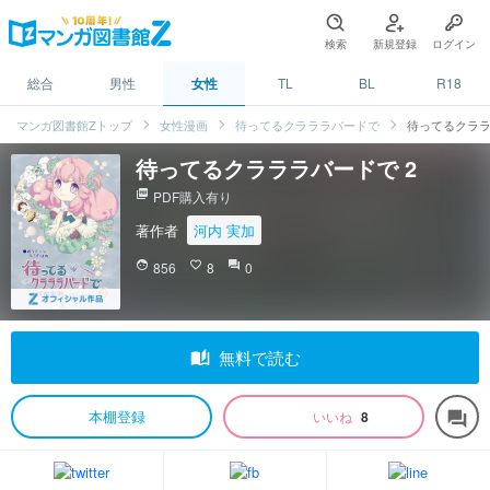
検索
新規登録
ログイン
総合
男性
女性
TL
BL
R18
マンガ図書館Zトップ
女性漫画
待ってるクラララバードで
待ってるクララ
待ってるクラララバードで 2
picture_as_pdf
PDF購入有り
著作者
河内 実加
face
856
favorite_border
8
question_answer
0
auto_stories
無料で読む
本棚登録
いいね
8
forum