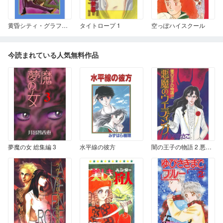
黄昏シティ・グラフィティ 1
タイトロープ 1
空っぽハイスクール
今読まれている人気無料作品
夢魔の女 総集編 3
水平線の彼方
闇の王子の物語 2 悪魔のウェディング