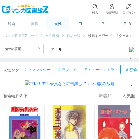
検索
新規登録
ログイン
総合
男性
女性
TL
BL
R18
マンガ図書館Zトップ
女性漫画
作品一覧
検索キーワード：「クール」
ファンタジー
ラブコメ
ヒューマンドラマ
不倫
人気タグ
3
検索結果:
件
新着順
人気順