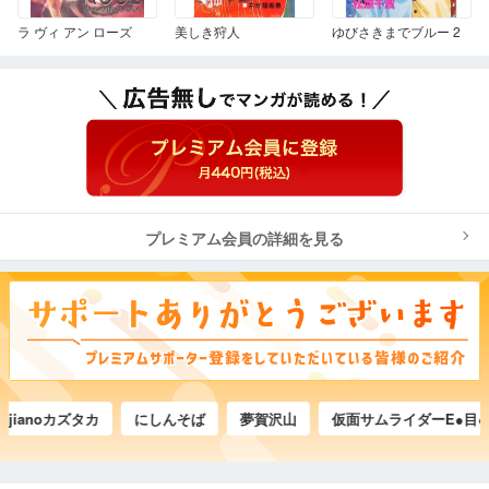
ラ ヴィ アン ローズ
美しき狩人
ゆびさきまでブルー 2
プレミアム会員の詳細を見る
anoカズタカ
にしんそば
夢賀沢山
仮面サムライダーE●目●ﾖ