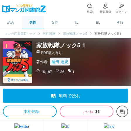
検索
新規登録
ログイン
総合
男性
女性
TL
BL
R18
マンガ図書館Zトップ
男性漫画
家族戦隊ノック5
家族戦隊ノック5 1
家族戦隊ノック5 1
picture_as_pdf
PDF購入有り
著作者
能田 達規
face
16,187
favorite_border
36
question_answer
1
auto_stories
無料で読む
本棚登録
いいね
36
forum