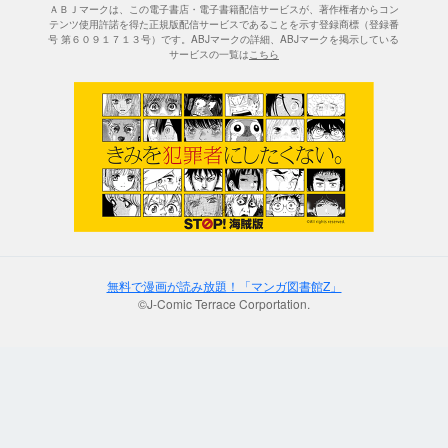
ＡＢＪマークは、この電子書店・電子書籍配信サービスが、著作権者からコン
テンツ使用許諾を得た正規版配信サービスであることを示す登録商標（登録番
号 第６０９１７１３号）です。ABJマークの詳細、ABJマークを掲示している
サービスの一覧は
こちら
無料で漫画が読み放題！「マンガ図書館Z」
©J-Comic Terrace Corportation.