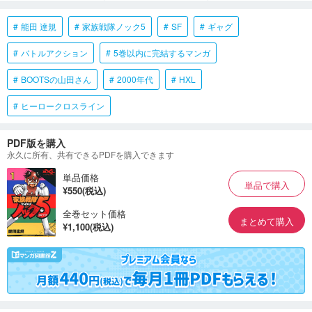
能田 達規
家族戦隊ノック5
SF
ギャグ
バトルアクション
5巻以内に完結するマンガ
BOOTSの山田さん
2000年代
HXL
ヒーロークロスライン
PDF版を購入
永久に所有、共有できるPDFを購入できます
単品価格
単品で購入
¥550(税込)
全巻セット価格
まとめて購入
¥1,100(税込)