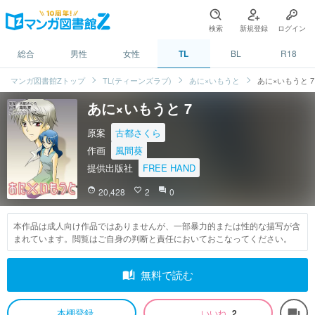
検索
新規登録
ログイン
総合
男性
女性
TL
BL
R18
マンガ図書館Zトップ
TL(ティーンズラブ)
あに×いもうと
あに×いもうと 7
あに×いもうと 7
原案
古都さくら
作画
風間葵
提供出版社
FREE HAND
face
20,428
favorite_border
2
question_answer
0
本作品は成人向け作品ではありませんが、一部暴力的または性的な描写が含
まれています。閲覧はご自身の判断と責任においておこなってください。
auto_stories
無料で読む
本棚登録
いいね
2
forum