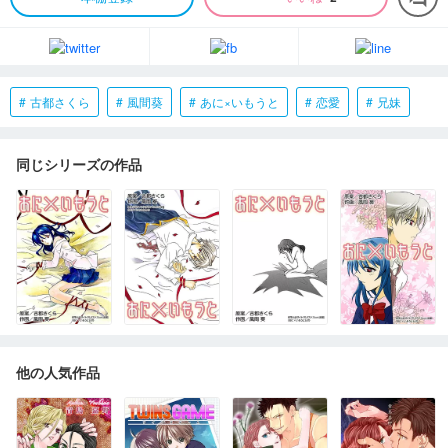
古都さくら
風間葵
あに×いもうと
恋愛
兄妹
同じシリーズの作品
他の人気作品