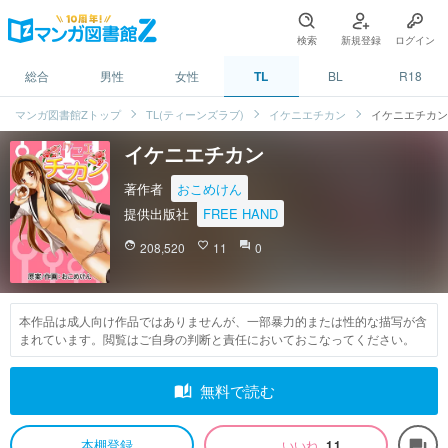
検索
新規登録
ログイン
総合
男性
女性
TL
BL
R18
マンガ図書館Zトップ
TL(ティーンズラブ)
イケニエチカン
イケニエチカン
イケニエチカン
著作者
おこめけん
提供出版社
FREE HAND
face
208,520
favorite_border
11
question_answer
0
本作品は成人向け作品ではありませんが、一部暴力的または性的な描写が含
まれています。閲覧はご自身の判断と責任においておこなってください。
auto_stories
無料で読む
本棚登録
いいね
11
forum