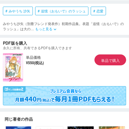
みやうち 沙矢
追憶（おもいで）のラッシュ
恋愛
みやうち沙矢（別冊フレンド発表作）初期作品集。表題「追憶（おもいで）の
ラッシュ」は大の
…
もっと見る
keyboard_arrow_down
PDF版を購入
永久に所有、共有できるPDFを購入できます
単品価格
単品で購入
¥550(税込)
同じ著者の作品