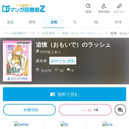
検索
新規登録
ログイン
総合
男性
女性
TL
BL
R18
マンガ図書館Zトップ
女性漫画
追憶（おもいで）のラッシュ
追憶（おも
追憶（おもいで）のラッシュ
picture_as_pdf
PDF購入有り
著作者
みやうち 沙矢
face
15,079
favorite_border
16
question_answer
0
auto_stories
無料で読む
本棚登録
いいね
16
forum