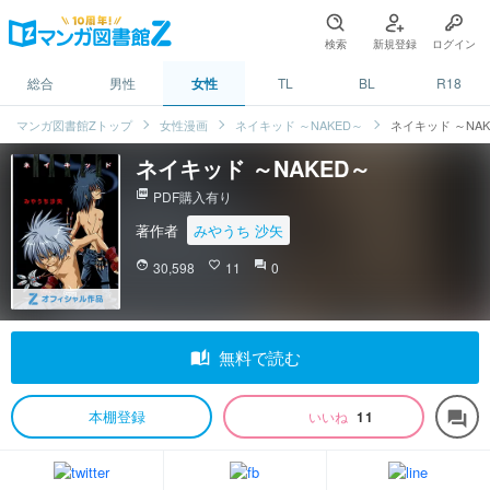
検索
新規登録
ログイン
総合
男性
女性
TL
BL
R18
マンガ図書館Zトップ
女性漫画
ネイキッド ～NAKED～
ネイキッド ～NAK
ネイキッド ～NAKED～
picture_as_pdf
PDF購入有り
著作者
みやうち 沙矢
face
30,598
favorite_border
11
question_answer
0
auto_stories
無料で読む
本棚登録
いいね
11
forum