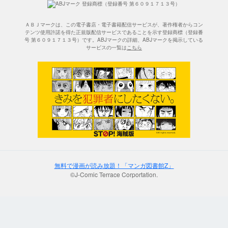
ＡＢＪマークは、この電子書店・電子書籍配信サービスが、著作権者からコン
テンツ使用許諾を得た正規版配信サービスであることを示す登録商標（登録番
号 第６０９１７１３号）です。ABJマークの詳細、ABJマークを掲示している
サービスの一覧は
こちら
無料で漫画が読み放題！「マンガ図書館Z」
©J-Comic Terrace Corportation.