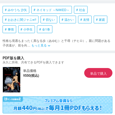
みやうち 沙矢
ネイキッド ～NAKED～
社会
おおきに関ジャニ∞!!
切ない
温かい
友情
家庭
事情
小学生
全1巻
性格も境遇もまったく異なる歩（あゆむ）と千尋（チヒロ）。親に問題がある
子供達が、前を向
…
もっと見る
keyboard_arrow_down
PDF版を購入
永久に所有、共有できるPDFを購入できます
単品価格
単品で購入
¥550(税込)