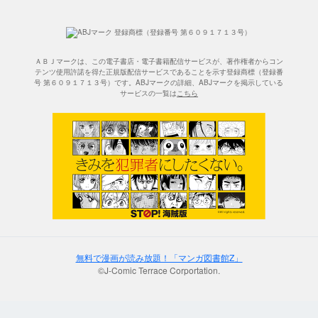
ＡＢＪマークは、この電子書店・電子書籍配信サービスが、著作権者からコン
テンツ使用許諾を得た正規版配信サービスであることを示す登録商標（登録番
号 第６０９１７１３号）です。ABJマークの詳細、ABJマークを掲示している
サービスの一覧は
こちら
無料で漫画が読み放題！「マンガ図書館Z」
©J-Comic Terrace Corportation.