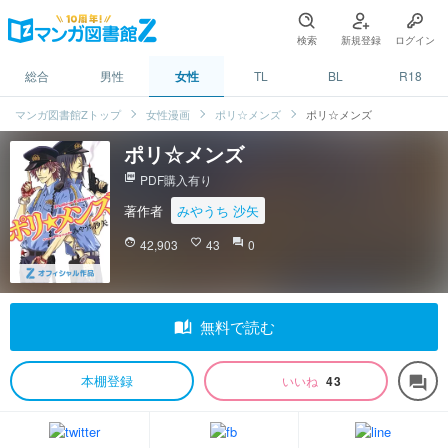
検索
新規登録
ログイン
総合
男性
女性
TL
BL
R18
マンガ図書館Zトップ
女性漫画
ポリ☆メンズ
ポリ☆メンズ
ポリ☆メンズ
picture_as_pdf
PDF購入有り
著作者
みやうち 沙矢
face
42,903
favorite_border
43
question_answer
0
auto_stories
無料で読む
本棚登録
いいね
43
forum