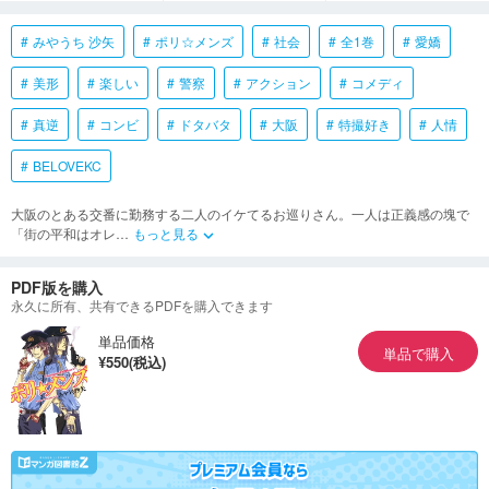
みやうち 沙矢
ポリ☆メンズ
社会
全1巻
愛嬌
美形
楽しい
警察
アクション
コメディ
真逆
コンビ
ドタバタ
大阪
特撮好き
人情
BELOVEKC
大阪のとある交番に勤務する二人のイケてるお巡りさん。一人は正義感の塊で
「街の平和はオレ
…
もっと見る
keyboard_arrow_down
PDF版を購入
永久に所有、共有できるPDFを購入できます
単品価格
単品で購入
¥550(税込)