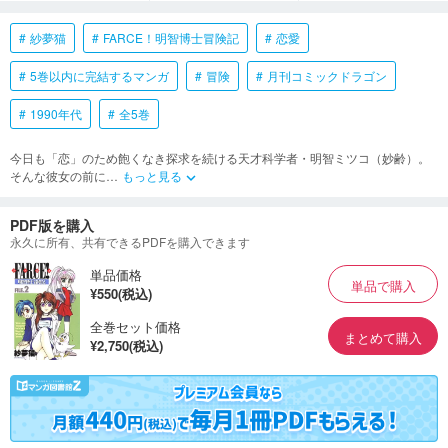
紗夢猫
FARCE！明智博士冒険記
恋愛
5巻以内に完結するマンガ
冒険
月刊コミックドラゴン
1990年代
全5巻
今日も「恋」のため飽くなき探求を続ける天才科学者・明智ミツコ（妙齢）。
そんな彼女の前に
…
もっと見る
keyboard_arrow_down
PDF版を購入
永久に所有、共有できるPDFを購入できます
単品価格
単品で購入
¥550(税込)
全巻セット価格
まとめて購入
¥2,750(税込)