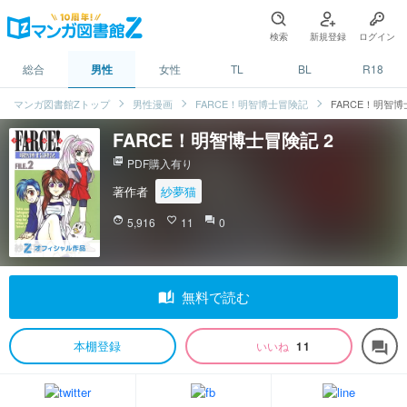
検索
新規登録
ログイン
総合
男性
女性
TL
BL
R18
マンガ図書館Zトップ
男性漫画
FARCE！明智博士冒険記
FARCE！明智博
FARCE！明智博士冒険記 2
picture_as_pdf
PDF購入有り
著作者
紗夢猫
face
5,916
favorite_border
11
question_answer
0
auto_stories
無料で読む
本棚登録
いいね
11
forum