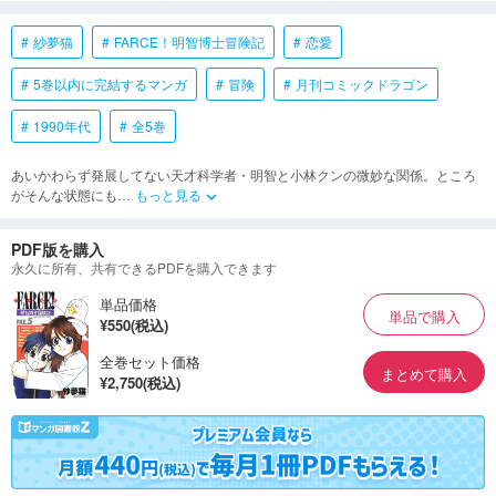
紗夢猫
FARCE！明智博士冒険記
恋愛
5巻以内に完結するマンガ
冒険
月刊コミックドラゴン
1990年代
全5巻
あいかわらず発展してない天才科学者・明智と小林クンの微妙な関係。ところ
がそんな状態にも
…
もっと見る
keyboard_arrow_down
PDF版を購入
永久に所有、共有できるPDFを購入できます
単品価格
単品で購入
¥550(税込)
全巻セット価格
まとめて購入
¥2,750(税込)