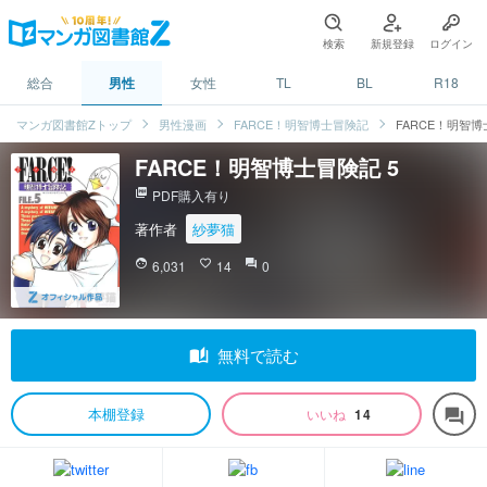
検索
新規登録
ログイン
総合
男性
女性
TL
BL
R18
マンガ図書館Zトップ
男性漫画
FARCE！明智博士冒険記
FARCE！明智博
FARCE！明智博士冒険記 5
picture_as_pdf
PDF購入有り
著作者
紗夢猫
face
6,031
favorite_border
14
question_answer
0
auto_stories
無料で読む
本棚登録
いいね
14
forum