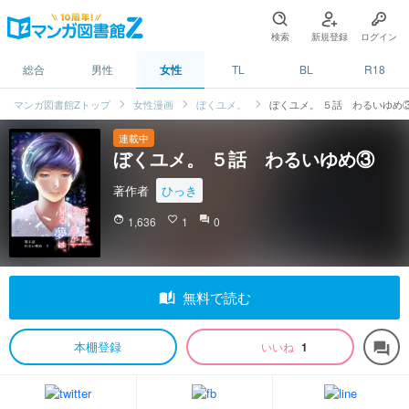
検索
新規登録
ログイン
総合
男性
女性
TL
BL
R18
マンガ図書館Zトップ
女性漫画
ぼくユメ。
ぼくユメ。 ５話 わるいゆめ
連載中
ぼくユメ。 ５話 わるいゆめ③
著作者
ひっき
face
1,636
favorite_border
1
question_answer
0
auto_stories
無料で読む
本棚登録
いいね
1
forum