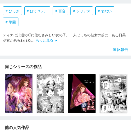
ひっき
ぼくユメ。
百合
シリアス
切ない
学園
ティナは川辺の町に住むさみしい女の子。一人ぼっちの彼女の前に、ある日美
少女があらわれる
…
もっと見る
keyboard_arrow_down
違反報告
同じシリーズの作品
他の人気作品