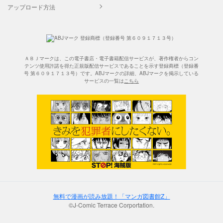
アップロード方法
ＡＢＪマークは、この電子書店・電子書籍配信サービスが、著作権者からコン
テンツ使用許諾を得た正規版配信サービスであることを示す登録商標（登録番
号 第６０９１７１３号）です。ABJマークの詳細、ABJマークを掲示している
サービスの一覧は
こちら
無料で漫画が読み放題！「マンガ図書館Z」
©J-Comic Terrace Corportation.