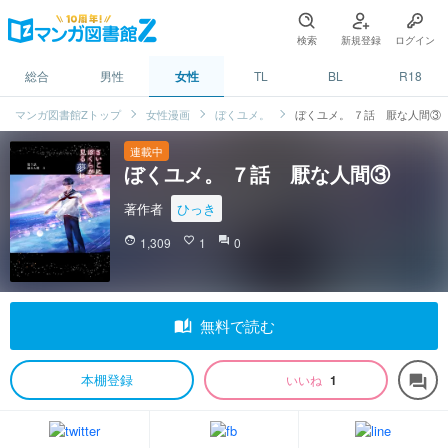
検索
新規登録
ログイン
総合
男性
女性
TL
BL
R18
マンガ図書館Zトップ
女性漫画
ぼくユメ。
ぼくユメ。 ７話 厭な人間③
連載中
ぼくユメ。 ７話 厭な人間③
著作者
ひっき
face
1,309
favorite_border
1
question_answer
0
auto_stories
無料で読む
本棚登録
いいね
1
forum