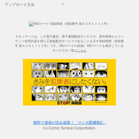
アップロード方法
ＡＢＪマークは、この電子書店・電子書籍配信サービスが、著作権者からコン
テンツ使用許諾を得た正規版配信サービスであることを示す登録商標（登録番
号 第６０９１７１３号）です。ABJマークの詳細、ABJマークを掲示している
サービスの一覧は
こちら
無料で漫画が読み放題！「マンガ図書館Z」
©J-Comic Terrace Corportation.