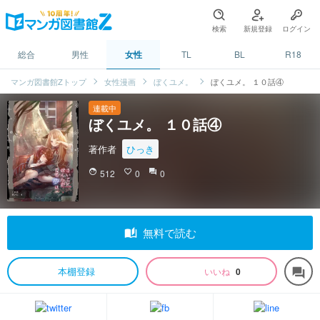
検索
新規登録
ログイン
総合
男性
女性
TL
BL
R18
マンガ図書館Zトップ
女性漫画
ぼくユメ。
ぼくユメ。 １０話④
連載中
ぼくユメ。 １０話④
著作者
ひっき
face
512
favorite_border
0
question_answer
0
auto_stories
無料で読む
本棚登録
いいね
0
forum