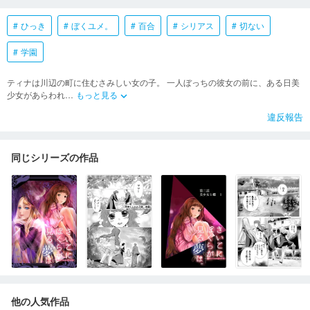
ひっき
ぼくユメ。
百合
シリアス
切ない
学園
ティナは川辺の町に住むさみしい女の子。 一人ぼっちの彼女の前に、ある日美
少女があらわれ
…
もっと見る
keyboard_arrow_down
違反報告
同じシリーズの作品
他の人気作品