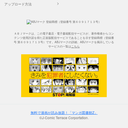
アップロード方法
ＡＢＪマークは、この電子書店・電子書籍配信サービスが、著作権者からコン
テンツ使用許諾を得た正規版配信サービスであることを示す登録商標（登録番
号 第６０９１７１３号）です。ABJマークの詳細、ABJマークを掲示している
サービスの一覧は
こちら
無料で漫画が読み放題！「マンガ図書館Z」
©J-Comic Terrace Corportation.