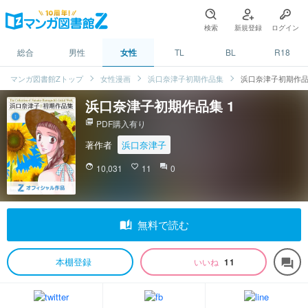
検索
新規登録
ログイン
総合
男性
女性
TL
BL
R18
マンガ図書館Zトップ
女性漫画
浜口奈津子初期作品集
浜口奈津子初期作品
浜口奈津子初期作品集 1
picture_as_pdf
PDF購入有り
著作者
浜口奈津子
face
10,031
favorite_border
11
question_answer
0
auto_stories
無料で読む
本棚登録
いいね
11
forum