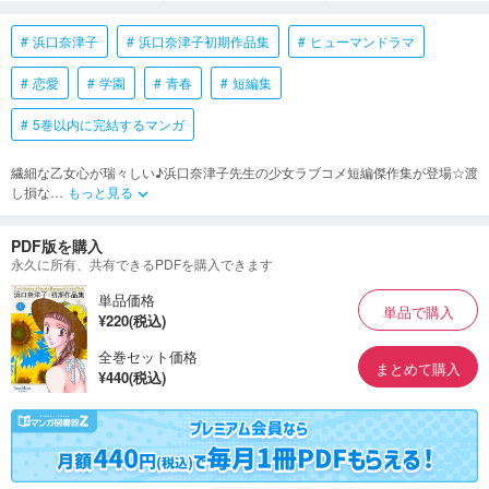
浜口奈津子
浜口奈津子初期作品集
ヒューマンドラマ
恋愛
学園
青春
短編集
5巻以内に完結するマンガ
繊細な乙女心が瑞々しい♪浜口奈津子先生の少女ラブコメ短編傑作集が登場☆渡
し損な
…
もっと見る
keyboard_arrow_down
PDF版を購入
永久に所有、共有できるPDFを購入できます
単品価格
単品で購入
¥220(税込)
全巻セット価格
まとめて購入
¥440(税込)