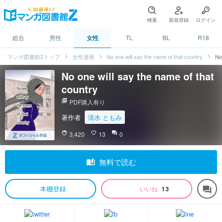
検索
新規登録
ログイン
総合
男性
女性
TL
BL
R18
マンガ図書館Zトップ
女性漫画
No one will say the name of that country
No
No one will say the name of that
country
picture_as_pdf
PDF購入有り
著作者
清水 ともみ
face
3,420
favorite_border
13
question_answer
0
auto_stories
無料で読む
本棚登録
いいね
13
forum