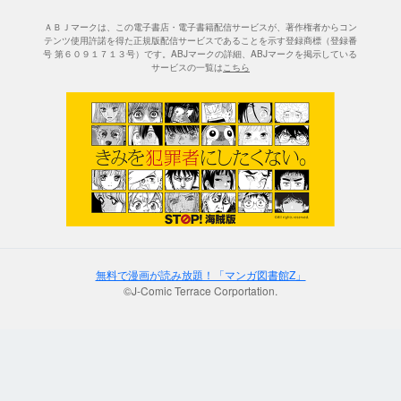
ＡＢＪマークは、この電子書店・電子書籍配信サービスが、著作権者からコン
テンツ使用許諾を得た正規版配信サービスであることを示す登録商標（登録番
号 第６０９１７１３号）です。ABJマークの詳細、ABJマークを掲示している
サービスの一覧は
こちら
無料で漫画が読み放題！「マンガ図書館Z」
©J-Comic Terrace Corportation.