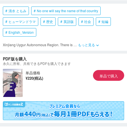
清水 ともみ
No one will say the name of that country
ヒューマンドラマ
歴史
英語版
社会
短編
English_Version
Xinjiang Uygur Autonomous Region. There is
…
もっと見る
keyboard_arrow_down
PDF版を購入
永久に所有、共有できるPDFを購入できます
単品価格
単品で購入
¥220(税込)