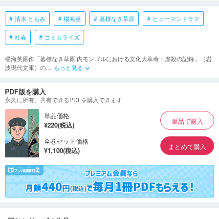
清水 ともみ
楊海英
墓標なき草原
ヒューマンドラマ
社会
コミカライズ
楊海英原作「墓標なき草原 内モンゴルにおける文化大革命・虐殺の記録」（岩
波現代文庫）の
…
もっと見る
keyboard_arrow_down
PDF版を購入
永久に所有、共有できるPDFを購入できます
単品価格
単品で購入
¥220(税込)
全巻セット価格
まとめて購入
¥1,100(税込)