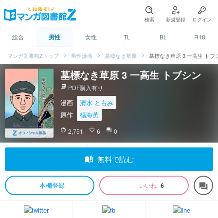
検索
新規登録
ログイン
総合
男性
女性
TL
BL
R18
マンガ図書館Zトップ
男性漫画
墓標なき草原
墓標なき草原 3 一高生 トブ
墓標なき草原 3 一高生 トブシン
picture_as_pdf
PDF購入有り
漫画
清水 ともみ
原作
楊海英
face
2,751
favorite_border
6
question_answer
0
auto_stories
無料で読む
本棚登録
いいね
6
forum