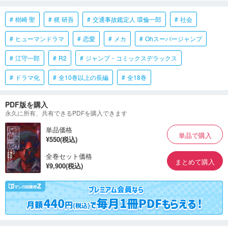
樹崎 聖
梶 研吾
交通事故鑑定人 環倫一郎
社会
ヒューマンドラマ
恋愛
メカ
Ohスーパージャンプ
江守一郎
R2
ジャンプ・コミックスデラックス
ドラマ化
全10巻以上の長編
全18巻
PDF版を購入
永久に所有、共有できるPDFを購入できます
単品価格
単品で購入
¥550(税込)
全巻セット価格
まとめて購入
¥9,900(税込)