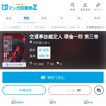
検索
新規登録
ログイン
総合
男性
女性
TL
BL
R18
マンガ図書館Zトップ
男性漫画
交通事故鑑定人 環倫一郎
交通事故鑑定人 
交通事故鑑定人 環倫一郎 第三巻
picture_as_pdf
PDF購入有り
原作
梶 研吾
漫画
樹崎 聖
face
131,682
favorite_border
80
question_answer
0
auto_stories
無料で読む
本棚登録
いいね
80
forum