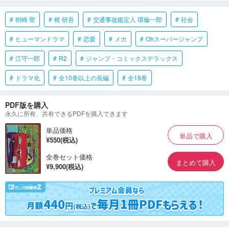
樹崎 聖
梶 研吾
交通事故鑑定人 環倫一郎
社会
ヒューマンドラマ
恋愛
メカ
Ohスーパージャンプ
江守一郎
R2
ジャンプ・コミックスデラックス
ドラマ化
全10巻以上の長編
全18巻
PDF版を購入
永久に所有、共有できるPDFを購入できます
単品価格
単品で購入
¥550(税込)
全巻セット価格
まとめて購入
¥9,900(税込)