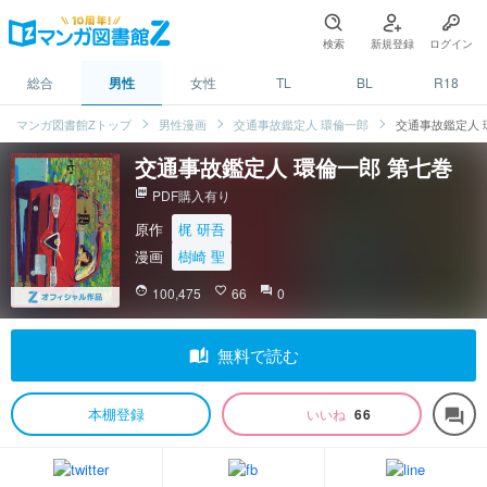
検索
新規登録
ログイン
総合
男性
女性
TL
BL
R18
マンガ図書館Zトップ
男性漫画
交通事故鑑定人 環倫一郎
交通事故鑑定人 
交通事故鑑定人 環倫一郎 第七巻
picture_as_pdf
PDF購入有り
原作
梶 研吾
漫画
樹崎 聖
face
100,475
favorite_border
66
question_answer
0
auto_stories
無料で読む
本棚登録
いいね
66
forum