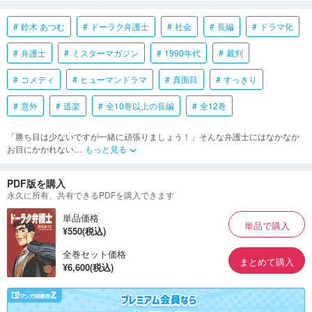
鈴木 あつむ
ドーラク弁護士
社会
長編
ドラマ化
弁護士
ミスターマガジン
1990年代
裁判
コメディ
ヒューマンドラマ
真面目
すっきり
意外
道楽
全10巻以上の長編
全12巻
「勝ち目は少ないですが一緒に頑張りましょう！」そんな弁護士にはなかなか
お目にかかれない
…
もっと見る
keyboard_arrow_down
PDF版を購入
永久に所有、共有できるPDFを購入できます
単品価格
単品で購入
¥550(税込)
全巻セット価格
まとめて購入
¥6,600(税込)