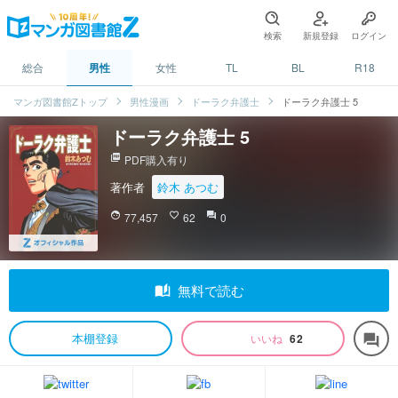
検索
新規登録
ログイン
総合
男性
女性
TL
BL
R18
マンガ図書館Zトップ
男性漫画
ドーラク弁護士
ドーラク弁護士 5
ドーラク弁護士 5
picture_as_pdf
PDF購入有り
著作者
鈴木 あつむ
face
77,457
favorite_border
62
question_answer
0
auto_stories
無料で読む
本棚登録
いいね
62
forum