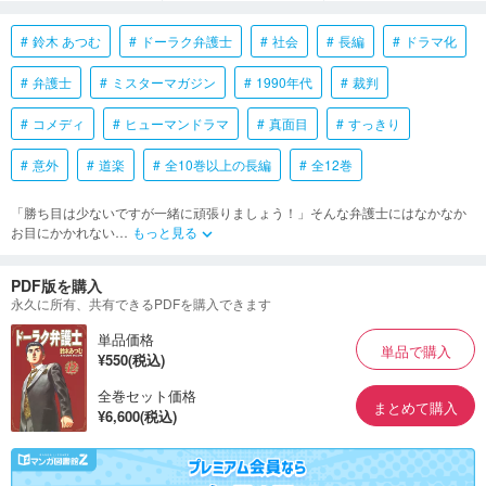
鈴木 あつむ
ドーラク弁護士
社会
長編
ドラマ化
弁護士
ミスターマガジン
1990年代
裁判
コメディ
ヒューマンドラマ
真面目
すっきり
意外
道楽
全10巻以上の長編
全12巻
「勝ち目は少ないですが一緒に頑張りましょう！」そんな弁護士にはなかなか
お目にかかれない
…
もっと見る
keyboard_arrow_down
PDF版を購入
永久に所有、共有できるPDFを購入できます
単品価格
単品で購入
¥550(税込)
全巻セット価格
まとめて購入
¥6,600(税込)