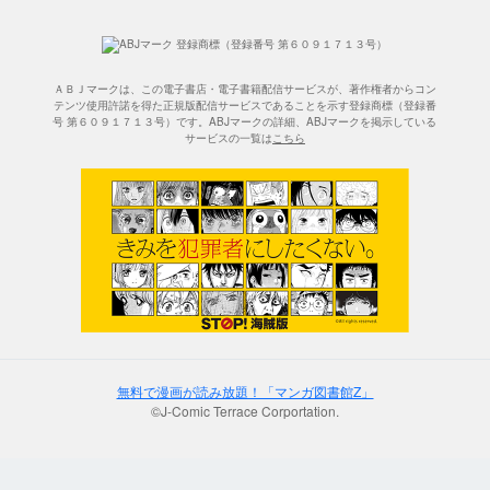
ＡＢＪマークは、この電子書店・電子書籍配信サービスが、著作権者からコン
テンツ使用許諾を得た正規版配信サービスであることを示す登録商標（登録番
号 第６０９１７１３号）です。ABJマークの詳細、ABJマークを掲示している
サービスの一覧は
こちら
無料で漫画が読み放題！「マンガ図書館Z」
©J-Comic Terrace Corportation.