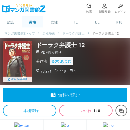
検索
新規登録
ログイン
総合
男性
女性
TL
BL
R18
マンガ図書館Zトップ
男性漫画
ドーラク弁護士
ドーラク弁護士 12
ドーラク弁護士 12
picture_as_pdf
PDF購入有り
著作者
鈴木 あつむ
face
78,971
favorite_border
118
question_answer
1
auto_stories
無料で読む
本棚登録
いいね
118
forum