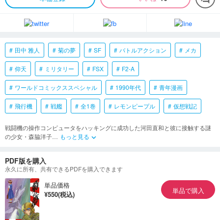
田中 雅人
菊の夢
SF
バトルアクション
メカ
仰天
ミリタリー
FSX
F2-A
ワールドコミックススペシャル
1990年代
青年漫画
飛行機
戦艦
全1巻
レモンピープル
仮想戦記
戦闘機の操作コンピュータをハッキングに成功した河田直和と彼に接触する謎
の少女・森脇洋子
…
もっと見る
keyboard_arrow_down
PDF版を購入
永久に所有、共有できるPDFを購入できます
単品価格
単品で購入
¥550(税込)