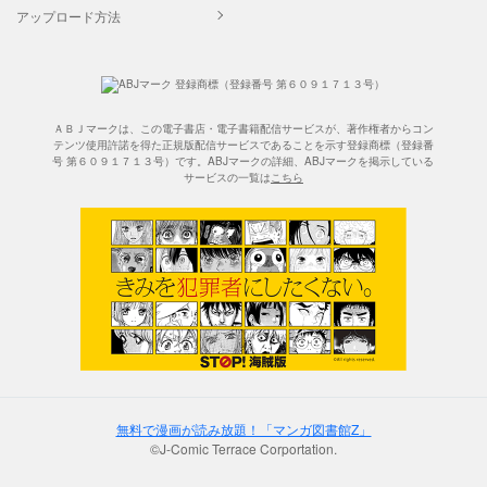
アップロード方法
ＡＢＪマークは、この電子書店・電子書籍配信サービスが、著作権者からコン
テンツ使用許諾を得た正規版配信サービスであることを示す登録商標（登録番
号 第６０９１７１３号）です。ABJマークの詳細、ABJマークを掲示している
サービスの一覧は
こちら
無料で漫画が読み放題！「マンガ図書館Z」
©J-Comic Terrace Corportation.