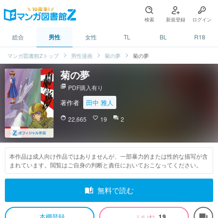
検索
新規登録
ログイン
総合
男性
女性
TL
BL
R18
マンガ図書館Zトップ
男性漫画
菊の夢
菊の夢
菊の夢
picture_as_pdf
PDF購入有り
著作者
田中 雅人
face
22,665
favorite_border
19
question_answer
2
本作品は成人向け作品ではありませんが、一部暴力的または性的な描写が含
まれています。閲覧はご自身の判断と責任においておこなってください。
auto_stories
無料で読む
本棚登録
いいね
19
forum