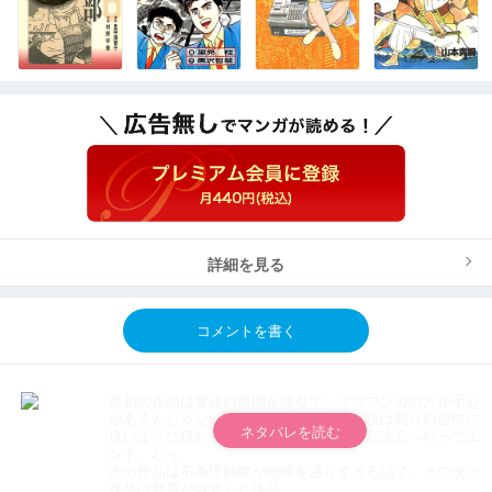
詳細を見る
コメントを書く
最初の作品は冒頭の展開が強引で、エロマンガの方が手心
があるんじゃないかと。タイムスリップ後は周りの連中に
ネタバレを読む
良いように扱わる主人公。流されるまま別次元へ行ってエ
ンド。むぅ。
次の作品は不条理戦艦が地球を通りすぎる話で、その次の
作品は教育が敗北した作品。