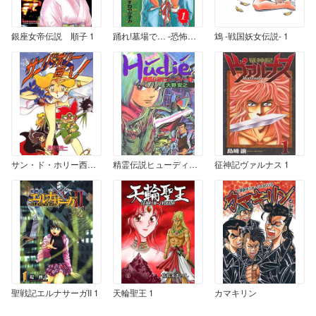
銀座女帝伝説 順子 1
踊れ!墓場で… -恐怖都市伝説- 1
鴆 -戦国妖女伝説- 1
サン・ド・ホリー西へ！
精霊伝説ヒューディー 1
征神記ヴァルナス 1
聖戦記エルナサーガII 1
天輪聖王 1
カマキリン