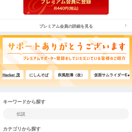
プレミアム会員の詳細を見る
ker 茂
にしんそば
疾風怒濤（改）
仮面サムライダーE●目●ﾖ
キーワードから探す
カテゴリから探す