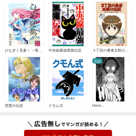
ひなぎく見参！ ～誓いの桜編～
中央線最強黒猫伝説
３丁目の勇者太郎の伝説 1
完結
荒鷲の伝説
クモん式
Hmm...