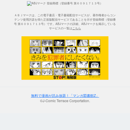
ＡＢＪマークは、この電子書店・電子書籍配信サービスが、著作権者からコン
テンツ使用許諾を得た正規版配信サービスであることを示す登録商標（登録番
号 第６０９１７１３号）です。ABJマークの詳細、ABJマークを掲示している
サービスの一覧は
こちら
無料で漫画が読み放題！「マンガ図書館Z」
©J-Comic Terrace Corportation.