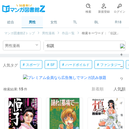
検索
新規登録
ログイン
総合
男性
女性
TL
BL
R18
マンガ図書館Zトップ
男性漫画
作品一覧
検索キーワード：「伝説」
スポーツ
SF
ハードボイルド
ファンタジー
人気タグ
15
検索結果:
件
新着順
人気順