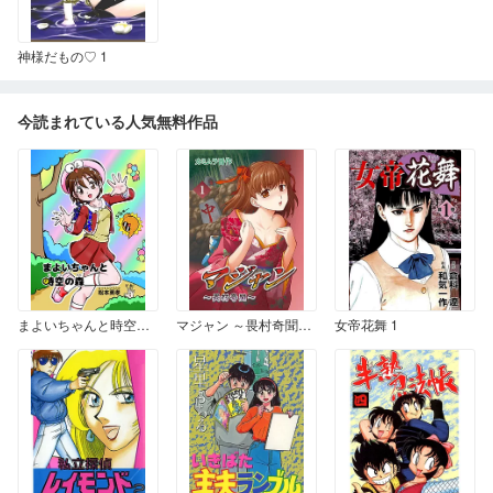
神様だもの♡ 1
今読まれている人気無料作品
まよいちゃんと時空の森（2016描き下ろし版）
マジャン ～畏村奇聞～ 1
女帝花舞 1