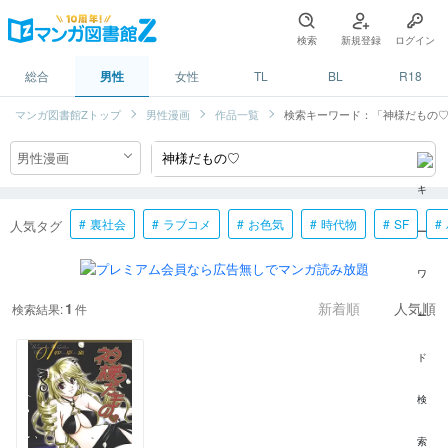
検索
新規登録
ログイン
総合
男性
女性
TL
BL
R18
マンガ図書館Zトップ
男性漫画
作品一覧
検索キーワード：「神様だもの
裏社会
ラブコメ
お色気
時代物
SF
人気タグ
1
検索結果:
件
新着順
人気順