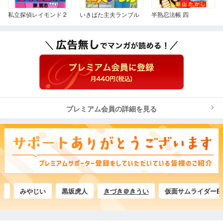
私立探偵レイモンド 2
いきばた主夫ランブル
半熟忍法帳 四
プレミアム会員の詳細を見る
みやじい
黒坂虎人
きづき＠きうい
仮面サムライダーE●目●