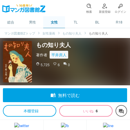
検索
新規登録
ログイン
総合
男性
女性
TL
BL
R18
マンガ図書館Zトップ
女性漫画
もの知り夫人
もの知り夫人
もの知り夫人
著作者
平井房人
face
5,725
favorite_border
6
question_answer
0
auto_stories
無料で読む
本棚登録
いいね
6
forum