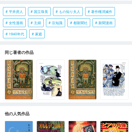
平井房人
国立珠美
もの知り夫人
著作権消滅作
女性漫画
主婦
豆知識
都新聞社
新聞漫画
1940年代
家庭
同じ著者の作品
他の人気作品