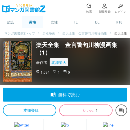
検索
新規登録
ログイン
総合
男性
女性
TL
BL
R18
マンガ図書館Zトップ
男性漫画
楽天全集 金言警句川柳漫画集
楽天全集 
楽天全集 金言警句川柳漫画集
（1）
著作者
北澤楽天
face
1,594
favorite_border
1
question_answer
0
auto_stories
無料で読む
本棚登録
いいね
1
forum