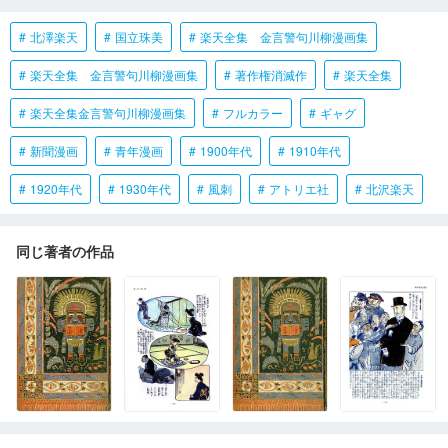
北澤楽天
国立珠美
楽天全集 金言警句川柳漫画集
楽天全集 金言警句川柳漫画集
著作権消滅作
楽天全集
楽天全集金言警句川柳漫画集
フルカラー
ギャグ
新聞漫画
青年漫画
1900年代
1910年代
1920年代
1930年代
風刺
アトリエ社
北沢楽天
同じ著者の作品