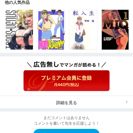
他の人気作品
詳細を見る
まだコメントはありません
コメントを書いて先生を応援しよう！