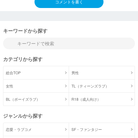
コメントを書く
キーワードから探す
カテゴリから探す
総合TOP
男性
女性
TL（ティーンズラブ）
BL（ボーイズラブ）
R18（成人向け）
ジャンルから探す
恋愛・ラブコメ
SF・ファンタジー