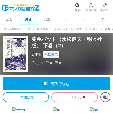
検索
新規登録
ログイン
総合
男性
女性
TL
BL
R18
マンガ図書館Zトップ
男性漫画
黄金バット（永松健夫・明々社版）
黄金バ
黄金バット（永松健夫・明々社
版） 下巻（2）
著作者
永松健夫
face
5,309
favorite_border
8
question_answer
0
auto_stories
無料で読む
本棚登録
いいね
8
forum