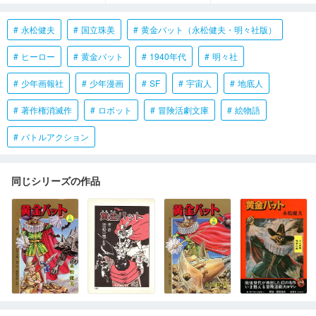
永松健夫
国立珠美
黄金バット（永松健夫・明々社版）
ヒーロー
黄金バット
1940年代
明々社
少年画報社
少年漫画
SF
宇宙人
地底人
著作権消滅作
ロボット
冒険活劇文庫
絵物語
バトルアクション
同じシリーズの作品