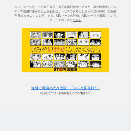
ＡＢＪマークは、この電子書店・電子書籍配信サービスが、著作権者からコン
テンツ使用許諾を得た正規版配信サービスであることを示す登録商標（登録番
号 第６０９１７１３号）です。ABJマークの詳細、ABJマークを掲示している
サービスの一覧は
こちら
無料で漫画が読み放題！「マンガ図書館Z」
©J-Comic Terrace Corportation.