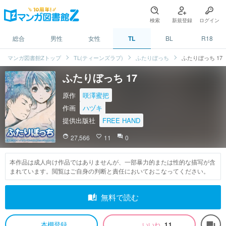
検索
新規登録
ログイン
総合
男性
女性
TL
BL
R18
マンガ図書館Zトップ
TL(ティーンズラブ)
ふたりぼっち
ふたりぼっち 17
ふたりぼっち 17
原作
咲澤蜜把
作画
ハヅキ
提供出版社
FREE HAND
face
27,566
favorite_border
11
question_answer
0
本作品は成人向け作品ではありませんが、一部暴力的または性的な描写が含
まれています。閲覧はご自身の判断と責任においておこなってください。
auto_stories
無料で読む
本棚登録
いいね
11
forum