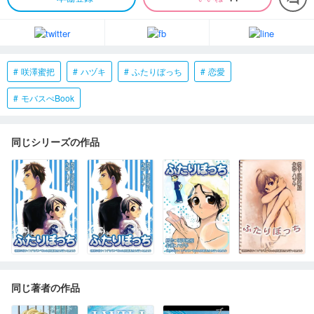
咲澤蜜把
ハヅキ
ふたりぼっち
恋愛
モバスぺBook
同じシリーズの作品
同じ著者の作品