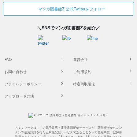
マンガ図書館Z 公式Twitterをフォロー
＼SNSでマンガ図書館Zを紹介／
FAQ
運営会社
お問い合わせ
ご利用規約
プライバシーポリシー
特定商取引法
アップロード方法
ＡＢＪマークは、この電子書店・電子書籍配信サービスが、著作権者からコン
テンツ使用許諾を得た正規版配信サービスであることを示す登録商標（登録番
号 第６０９１７１３号）です。ABJマークの詳細、ABJマークを掲示している