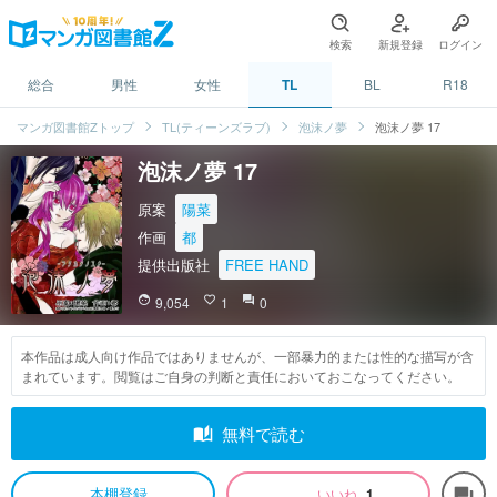
検索
新規登録
ログイン
総合
男性
女性
TL
BL
R18
マンガ図書館Zトップ
TL(ティーンズラブ)
泡沫ノ夢
泡沫ノ夢 17
泡沫ノ夢 17
原案
陽菜
作画
都
提供出版社
FREE HAND
face
9,054
favorite_border
1
question_answer
0
本作品は成人向け作品ではありませんが、一部暴力的または性的な描写が含
まれています。閲覧はご自身の判断と責任においておこなってください。
auto_stories
無料で読む
本棚登録
いいね
1
forum