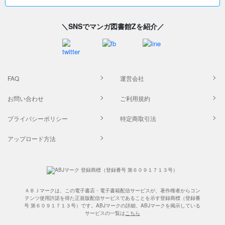
＼SNSでマンガ図書館Zを紹介／
FAQ
運営会社
お問い合わせ
ご利用規約
プライバシーポリシー
特定商取引法
アップロード方法
ＡＢＪマークは、この電子書店・電子書籍配信サービスが、著作権者からコン
テンツ使用許諾を得た正規版配信サービスであることを示す登録商標（登録番
号 第６０９１７１３号）です。ABJマークの詳細、ABJマークを掲示している
サービスの一覧は
こちら