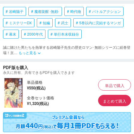
岩崎陽子
魔都覚醒 -無頼-
時代物
バトルアクション
ミステリーDX
短編
武士
5巻以内に完結するマンガ
幕末
2000年代
単行本未収録分
誠に賭けた男たちを熱筆する岩崎陽子先生の歴史ロマン･無頼シリーズに続巻登
場！京
…
もっと見る
keyboard_arrow_down
PDF版を購入
永久に所有、共有できるPDFを購入できます
単品価格
単品で購入
¥550(税込)
全巻セット価格
まとめて購入
¥1,320(税込)