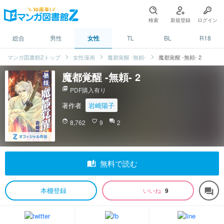
検索
新規登録
ログイン
総合
男性
女性
TL
BL
R18
マンガ図書館Zトップ
女性漫画
魔都覚醒 -無頼-
魔都覚醒 -無頼- 2
魔都覚醒 -無頼- 2
picture_as_pdf
PDF購入有り
著作者
岩崎陽子
face
8,762
favorite_border
9
question_answer
2
auto_stories
無料で読む
本棚登録
いいね
9
forum