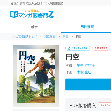
漫画が無料で読み放題！マンガ図書館Z
総合
男性漫画
マンガ図書館Zトップ
＞
男性漫画
＞
円空
＞
円空
円空
構成：
里中 満智子
作画：
木村 直巳
PDF版を購入