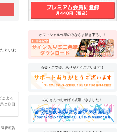
オフィシャル作家のみなさま描き下ろし！
ったといわ
応援・ご支援、ありがとうございます！
ビによる
みなさんのおかげで復活できました！
涯に刮目
違反報告