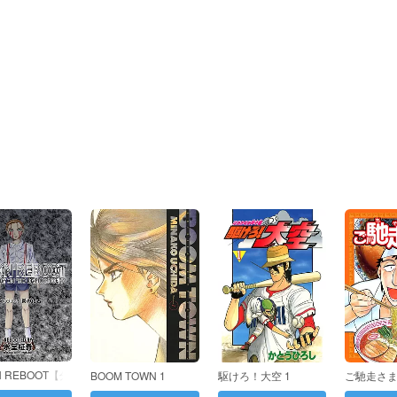
N REBOOT【分
BOOM TOWN 1
駆けろ！大空 1
ご馳走さ
PROLOUGE.