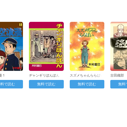
 1
ヂャンギリぽんぽん
スズメちゃんららばい
古田織部
無料で読む
無料で読む
無料で読む
無料