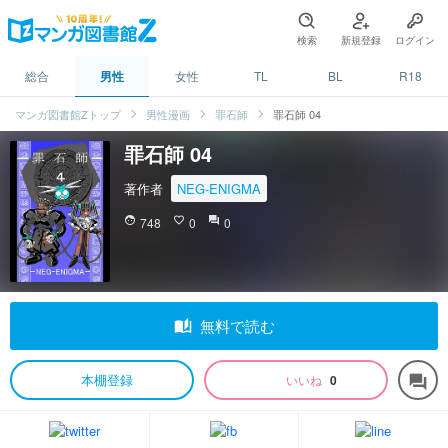
検索
新規登録
ログイン
総合
男性
女性
TL
BL
R18
マンガ図書館Zトップ
男性漫画
罪石師
罪石師 04
罪石師 04
著作者
NEG-ENIGMA
face
748
favorite_border
0
question_answer
0
auto_stories
無料で読む
本棚登録
いいね
0
forum