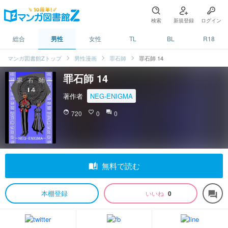
検索
新規登録
ログイン
総合
男性
女性
TL
BL
R18
マンガ図書館Zトップ
男性漫画
罪石師
罪石師 14
罪石師 14
著作者
NEG-ENIGMA
face
720
favorite_border
0
question_answer
0
auto_stories
無料で読む
本棚登録
いいね
0
forum