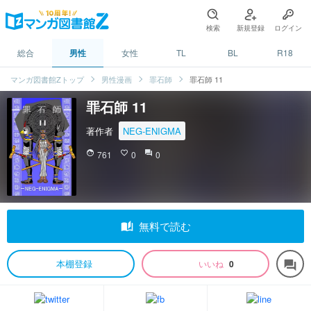
検索
新規登録
ログイン
総合
男性
女性
TL
BL
R18
マンガ図書館Zトップ
男性漫画
罪石師
罪石師 11
罪石師 11
著作者
NEG-ENIGMA
face
761
favorite_border
0
question_answer
0
auto_stories
無料で読む
本棚登録
いいね
0
forum