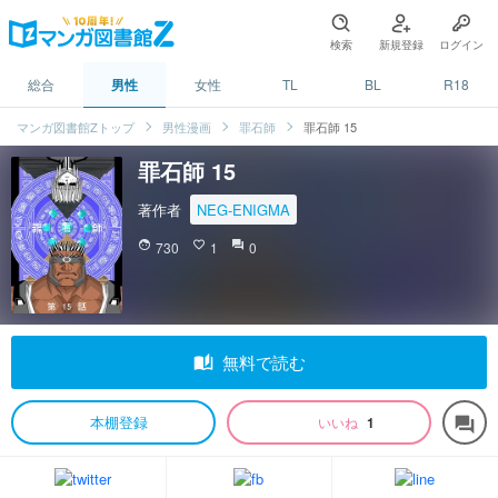
検索
新規登録
ログイン
総合
男性
女性
TL
BL
R18
マンガ図書館Zトップ
男性漫画
罪石師
罪石師 15
罪石師 15
著作者
NEG-ENIGMA
face
730
favorite_border
1
question_answer
0
auto_stories
無料で読む
本棚登録
いいね
1
forum