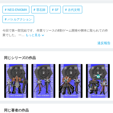
NEG-ENIGMA
罪石師
SF
古代文明
バトルアクション
今回で第一部完結です、 作業リソースの8割ゲーム開発や脚本に取られての作
業でした。 一
…
もっと見る
keyboard_arrow_down
違反報告
同じシリーズの作品
同じ著者の作品