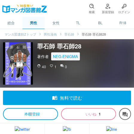
検索
新規登録
ログイン
総合
男性
女性
TL
BL
R18
マンガ図書館Zトップ
男性漫画
罪石師
罪石師 罪石師28
罪石師 罪石師28
著作者
NEG-ENIGMA
face
40
favorite_border
1
question_answer
0
auto_stories
無料で読む
本棚登録
いいね
1
forum