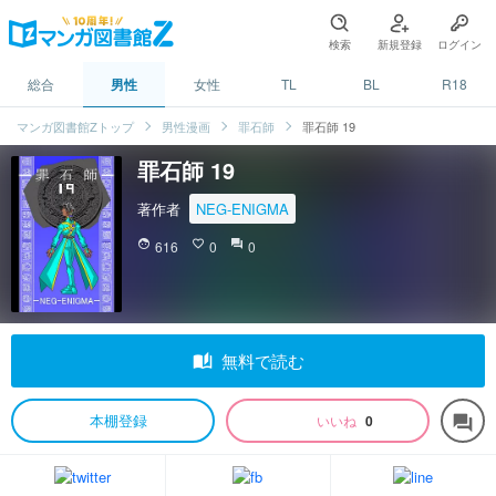
検索
新規登録
ログイン
総合
男性
女性
TL
BL
R18
マンガ図書館Zトップ
男性漫画
罪石師
罪石師 19
罪石師 19
著作者
NEG-ENIGMA
face
616
favorite_border
0
question_answer
0
auto_stories
無料で読む
本棚登録
いいね
0
forum