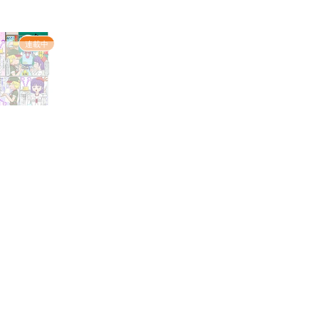
連載中
（おおやまと）
 第27資格
三級アマチュア
無料で読む
士（三アマ）