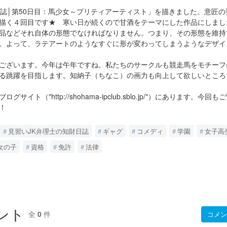
誌│第50日目：馬少女～プリティアーティスト」を描きました。意匠の
描く４回目です★ 寒い日が続くので甘酒をテーマにした作品にしまし
品などそれ自体の形態でなければなりません。つまり、その形態を維持
。よって、ラテアートのようなすぐに形が変わってしまうようなデザイ
ございます。今年は午年ですね。私たちのサークルも競走馬をモチーフ
る跳躍を目指します。知納子（ちなこ）の画力も向上して欲しいところ
ト（"http://shohama-ipclub.sblo.jp/"）にあります。今回
！
見習いJK弁理士の知財日誌
ギャグ
コメディ
学園
女子高
女の子
資格
免許
法律
ント
全
0
件
コメン