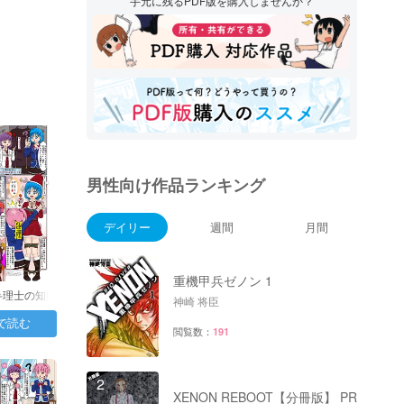
手元に残るPDF版を購入しませんか？
男性向け作品ランキング
デイリー
週間
月間
1
重機甲兵ゼノン 1
弁理士の知財
神崎 将臣
日目：…
で読む
閲覧数：
191
2
XENON REBOOT【分冊版】 PR