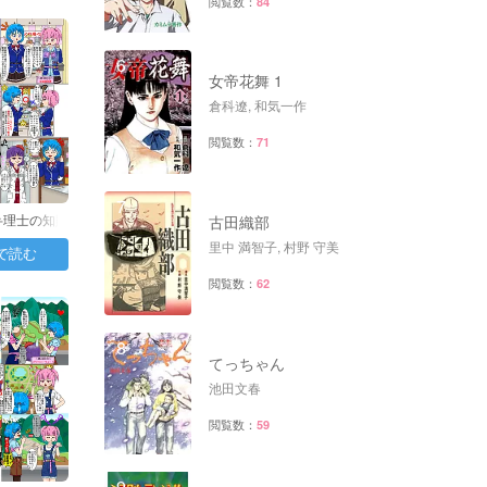
閲覧数：
84
6
女帝花舞 1
倉科遼, 和気一作
閲覧数：
71
7
弁理士の知財
古田織部
8日目：…
里中 満智子, 村野 守美
で読む
閲覧数：
62
8
てっちゃん
池田文春
閲覧数：
59
9