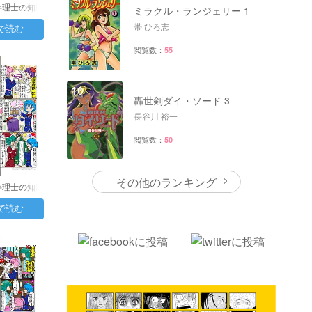
弁理士の知財
ミラクル・ランジェリー 1
2日目：…
帯 ひろ志
で読む
閲覧数：
55
10
轟世剣ダイ・ソード 3
長谷川 裕一
閲覧数：
50
その他のランキング
弁理士の知財
7日目：…
で読む