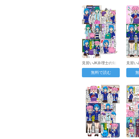
見習いJK弁理士の知財
見習い
日誌 第31日目：…
日誌 第
無料で読む