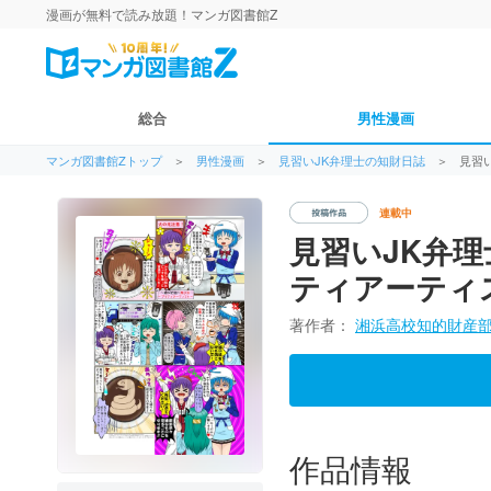
漫画が無料で読み放題！マンガ図書館Z
総合
男性漫画
マンガ図書館Zトップ
＞
男性漫画
＞
見習いJK弁理士の知財日誌
＞
見習
連載中
見習いJK弁理
ティアーティ
著作者：
湘浜高校知的財産
作品情報