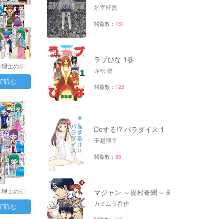
氷室柾貴
閲覧数：
151
3
ラブひな 1巻
弁理士の知財
赤松 健
0日目：…
で読む
閲覧数：
122
4
Doする!? パラダイス 1
玉越博幸
閲覧数：
85
5
弁理士の知財
マジャン ～畏村奇聞～ 6
9日目：…
カミムラ晋作
で読む