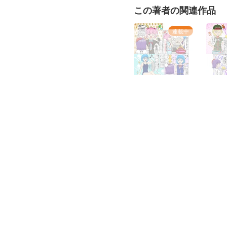
この著者の関連作品
連載中
コギャル投資家紅理科
大日本
の錬金術 第５術式：
資格大全
ＧＣに関する重要事象
目：第
無料で読む
無線技
他の人気作品