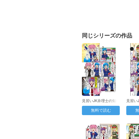
同じシリーズの作品
見習いJK弁理士の知財
見習い
日誌 第1日目：…
日誌 
無料で読む