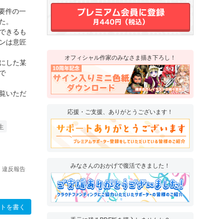
要件の一
た。
できるも
ンは意匠
オフィシャル作家のみなさま描き下ろし！
にした某
で
もご覧いただ
応援・ご支援、ありがとうございます！
生
みなさんのおかげで復活できました！
違反報告
トを書く