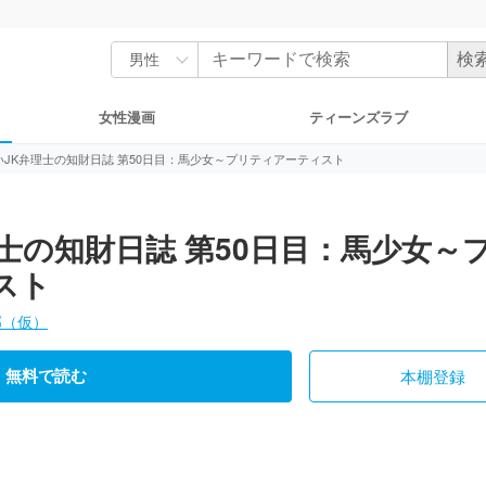
女性漫画
ティーンズラブ
いJK弁理士の知財日誌 第50日目：馬少女～プリティアーティスト
士の知財日誌 第50日目：馬少女～
スト
部（仮）
無料で読む
本棚登録