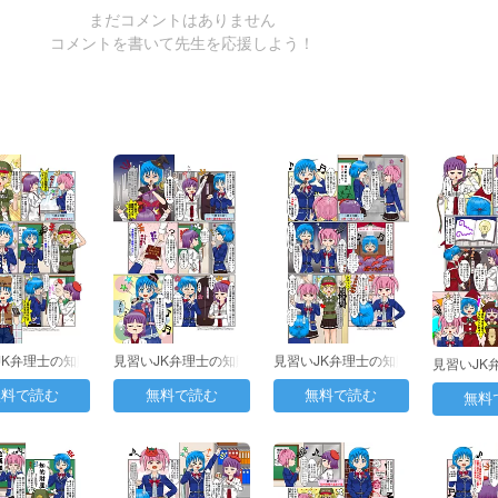
まだコメントはありません
コメントを書いて先生を応援しよう！
JK弁理士の知財
見習いJK弁理士の知財
見習いJK弁理士の知財
見習いJK
第２日目：…
日誌 第３日目：…
日誌 第4日目：…
日誌 第５
無料で読む
無料で読む
無料で読む
無料