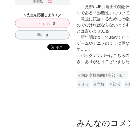
閲覧数 ：
33
「見習いJK弁理士の知財日
つである「形態性」について
＼先生を応援しよう！／
意匠に該当するためには物
いいね
0
のでなければならないのです
とは言いません♨
0
question_answer
新年明けましておめでとう
ゲームやアニメのように更な
す……。
バックナンバーはこちらのブログサイ
き、ありがとうございました
湘浜高校知的財産部（仮）
ＪＫ
学校
部活
みんなのコメ