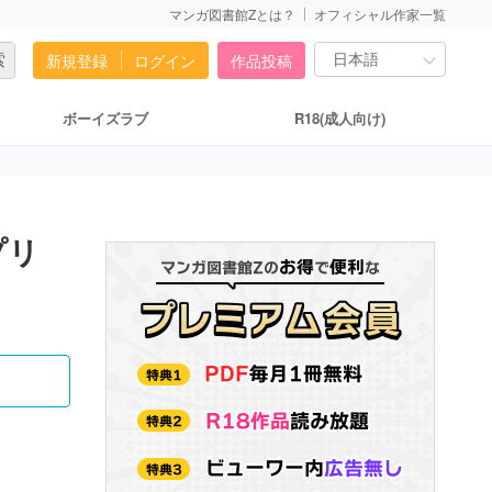
マンガ図書館Zとは？
オフィシャル作家一覧
新規登録
ログイン
作品投稿
ボーイズラブ
R18(成人向け)
プリ