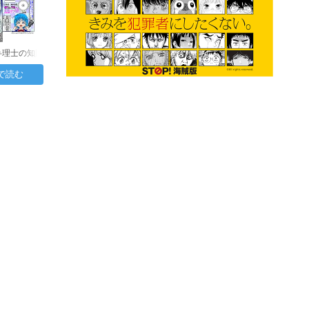
弁理士の知財
3日目：…
で読む