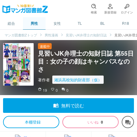
検索
新規登録
ログイン
総合
男性
女性
TL
BL
R18
マンガ図書館Zトップ
男性漫画
見習いJK弁理士の知財日誌
見習いJK弁理
連載中
見習いJK弁理士の知財日誌 第55日
目：女の子の顔はキャンバスなの
さ
著作者
湘浜高校知的財産部（仮）
face
19
favorite_border
0
question_answer
0
auto_stories
無料で読む
本棚登録
いいね
0
forum