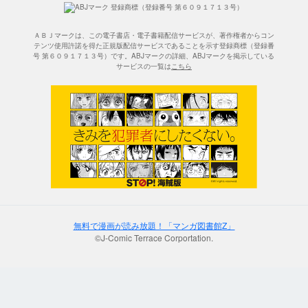
ＡＢＪマークは、この電子書店・電子書籍配信サービスが、著作権者からコン
テンツ使用許諾を得た正規版配信サービスであることを示す登録商標（登録番
号 第６０９１７１３号）です。ABJマークの詳細、ABJマークを掲示している
サービスの一覧は
こちら
無料で漫画が読み放題！「マンガ図書館Z」
©J-Comic Terrace Corportation.