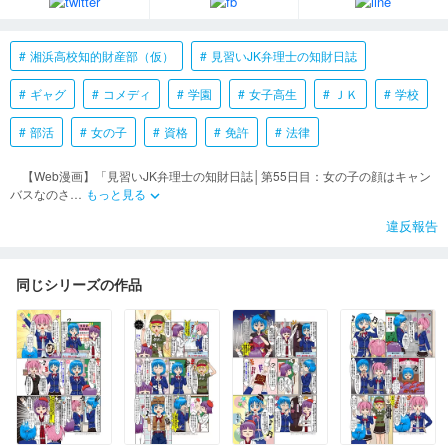
湘浜高校知的財産部（仮）
見習いJK弁理士の知財日誌
ギャグ
コメディ
学園
女子高生
ＪＫ
学校
部活
女の子
資格
免許
法律
【Web漫画】「見習いJK弁理士の知財日誌│第55日目：女の子の顔はキャン
バスなのさ
…
もっと見る
keyboard_arrow_down
違反報告
同じシリーズの作品