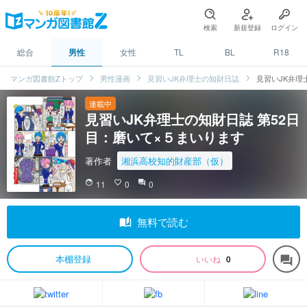
検索
新規登録
ログイン
総合
男性
女性
TL
BL
R18
マンガ図書館Zトップ
男性漫画
見習いJK弁理士の知財日誌
見習いJK弁理
連載中
見習いJK弁理士の知財日誌 第52日
目：磨いて×５まいります
著作者
湘浜高校知的財産部（仮）
face
11
favorite_border
0
question_answer
0
auto_stories
無料で読む
本棚登録
いいね
0
forum