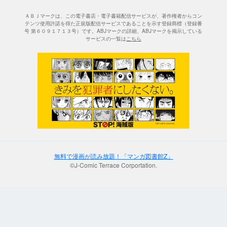
ＡＢＪマークは、この電子書店・電子書籍配信サービスが、著作権者からコン
テンツ使用許諾を得た正規版配信サービスであることを示す登録商標（登録番
号 第６０９１７１３号）です。ABJマークの詳細、ABJマークを掲示している
サービスの一覧は
こちら
無料で漫画が読み放題！「マンガ図書館Z」
©J-Comic Terrace Corportation.