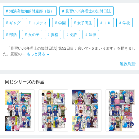
湘浜高校知的財産部（仮）
見習いJK弁理士の知財日誌
ギャグ
コメディ
学園
女子高生
ＪＫ
学校
部活
女の子
資格
免許
法律
「見習いJK弁理士の知財日誌│第52日目：磨いて×５まいります」を描きまし
た。意匠の
…
もっと見る
keyboard_arrow_down
違反報告
同じシリーズの作品