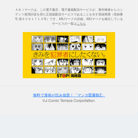
ＡＢＪマークは、この電子書店・電子書籍配信サービスが、著作権者からコン
テンツ使用許諾を得た正規版配信サービスであることを示す登録商標（登録番
号 第６０９１７１３号）です。ABJマークの詳細、ABJマークを掲示している
サービスの一覧は
こちら
無料で漫画が読み放題！「マンガ図書館Z」
©J-Comic Terrace Corportation.