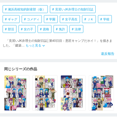
湘浜高校知的財産部（仮）
見習いJK弁理士の知財日誌
ギャグ
コメディ
学園
女子高生
ＪＫ
学校
部活
女の子
資格
免許
法律
「見習いJK弁理士の知財日誌│第40日目：意匠キャンプだホイ！」を描きま
した。「建築
…
もっと見る
keyboard_arrow_down
違反報告
同じシリーズの作品