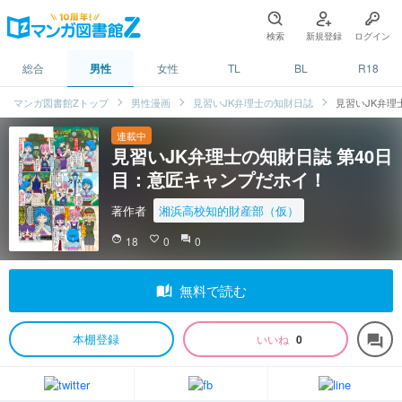
検索
新規登録
ログイン
総合
男性
女性
TL
BL
R18
マンガ図書館Zトップ
男性漫画
見習いJK弁理士の知財日誌
見習いJK弁理
連載中
見習いJK弁理士の知財日誌 第40日
目：意匠キャンプだホイ！
著作者
湘浜高校知的財産部（仮）
face
18
favorite_border
0
question_answer
0
auto_stories
無料で読む
本棚登録
いいね
0
forum